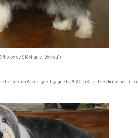
 (Photos de Stéphanie "Jolifou")
de l'année, en Allemagne. Il gagne la RCAC, à Kaunitz! Félicitations Robin