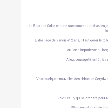
Le Bearded Collie est une race souvent tardive, les 
l
Entre l'âge de 9 mois et 2 ans, il faut gérer le t
ou l'on s'impatiente du long 
Allez, courage! Bientôt, les
Voici quelques nouvelles des chiots de Cerydwen
Voici
H'Kup
, qui se prépare pour r
Elle a passé sa radio de