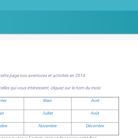
cette page nos aventures et activités en 2014.
celles qui vous intéressent, cliquez sur le nom du mois:
rier
Mars
Avril
uin
Juillet
Août
obre
Novembre
Décembre