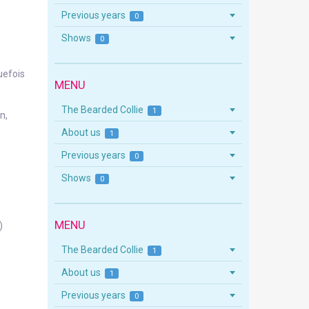
Previous years
0
Shows
0
uefois
MENU
The Bearded Collie
1
n,
About us
1
Previous years
0
Shows
0
MENU
)
The Bearded Collie
1
About us
1
Previous years
0