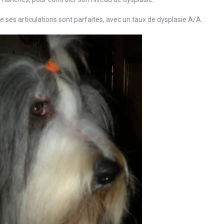
ses articulations sont parfaites, avec un taux de dysplasie A/A .