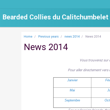
Bearded Collies du Calitchumbelet
Home
Previous years
news 2014
News 2014
News 2014
Vous trouverez sur 
Pour aller directement vers 
Janvier
Fév
Mai
J
Septembre
Oct