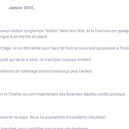
Janvier 2014...
jeunes restent longtemps "bébés" dans leur tête, et la fourrure est quelq
ongue à se mettre en place.
oilettage, on se demande quoi faire de tout ce sous-poil qui pousse à foiso
poil qui tarde à venir, ce n'est pas toujours évident...
 séances de toilettage seront beaucoup plus faciles!...
 et Charlie, ce sont maintenant des Beardies adultes (enfin, presque... 
essortir en expo. Nous lui souhaitons d'excellents résultats!
s hanches, pour contrôler son niveau de dysplasie.