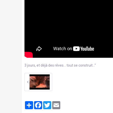
3 jours, et déjà des rêves... tout se construit..."
Partager
Facebook
Twitter
Email