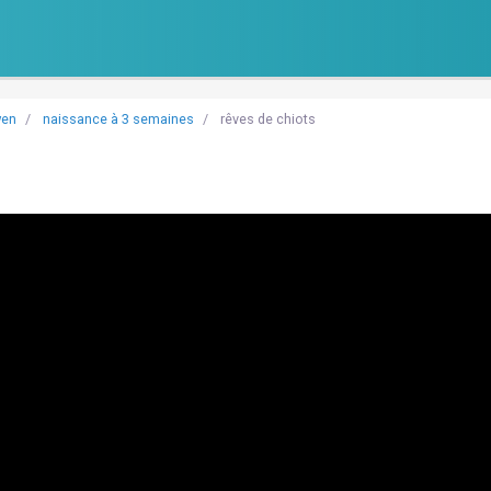
wen
naissance à 3 semaines
rêves de chiots