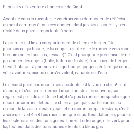
Et puis il y a l'aventure chanceuse de Gigot.
Avant de vous la raconter, je voudrais vous demander de réfléchir
au point commun à tous ces dangers dont je vous ai parlé. Il y a en
réalité deux points importants à noter.
Le premier est lié au comportement de chien de berger: "Je
poursuis ce qui bouge, je lui coupe la route et je le ramène vers mon
humain (ou en tous cas, j'essaie)". C'est pourquoi je préconise de ne
pas lancer des objets (balle, bâton ou frisbee) à un chien de berger.
C'est l'habituer à poursuivre ce qui bouge : joggeur, enfant qui court,
vélos, voitures, oiseaux qui s'envolent, canards sur l'eau...
Le second point commun à ses accidents est la vue du chien! Tout
d'abord, et c'est extrêmement important de s'en souvenir, son
regard est près du sol. De ce fait, il n'a pas la même perspective que
nous qui sommes debout. Le chien a quelques particularités au
niveau de la vision: il est myope, et en même temps presbyte, c'est-
à-dire qu'il voit 4 à 8 fois moins net que nous. Il est daltonien, pour lui
les couleurs sont des tons grisés. Il ne voit ni le rouge, ni le vert, pour
lui, tout est dans des tons jaunes éteints ou bleus gris.