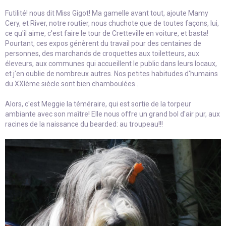
Futilité! nous dit Miss Gigot! Ma gamelle avant tout, ajoute Mamy
Cery, et River, notre routier, nous chuchote que de toutes façons, lui,
ce qu'il aime, c'est faire le tour de Cretteville en voiture, et basta!
Pourtant, ces expos génèrent du travail pour des centaines de
personnes, des marchands de croquettes aux toiletteurs, aux
éleveurs, aux communes qui accueillent le public dans leurs locaux,
et j'en oublie de nombreux autres. Nos petites habitudes d'humains
du XXIème siècle sont bien chamboulées...
Alors, c'est Meggie la téméraire, qui est sortie de la torpeur
ambiante avec son maître! Elle nous offre un grand bol d'air pur, aux
racines de la naissance du bearded: au troupeau!!!