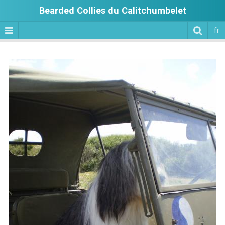
Bearded Collies du Calitchumbelet
fr