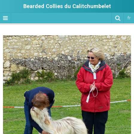
Bearded Collies du Calitchumbelet
fr