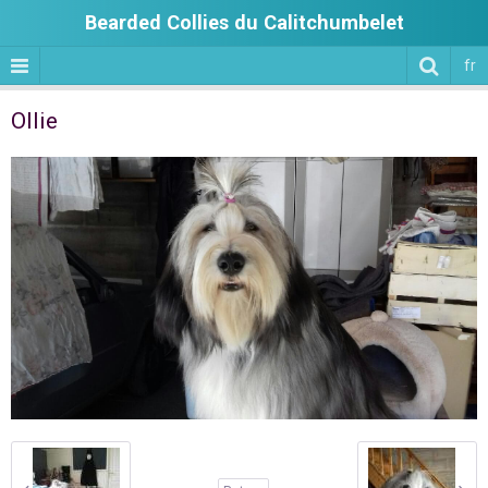
Bearded Collies du Calitchumbelet
fr
Ollie